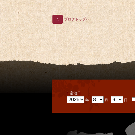
∧
ブログトップへ
1.宿泊日
年
月
日