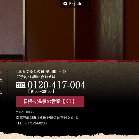
日帰り温泉の営業【 ◯ 】
〒621-0033
京都府亀岡市ひえ田野町佐伯下峠２０-６
TEL：0771-24-0230