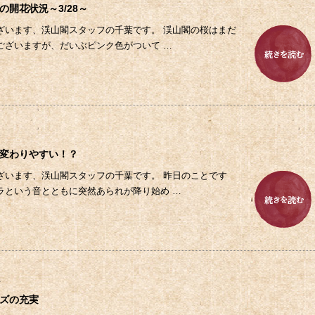
の開花状況～3/28～
ざいます、渓山閣スタッフの千葉です。 渓山閣の桜はまだ
ございますが、だいぶピンク色がついて …
5
変わりやすい！？
ざいます、渓山閣スタッフの千葉です。 昨日のことです
ラという音とともに突然あられが降り始め …
4
ズの充実