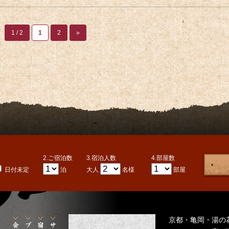
1 / 2
1
2
»
2.ご宿泊数
3.宿泊人数
4.部屋数
日付未定
泊
大人
名様
部屋
京都・亀岡・湯の