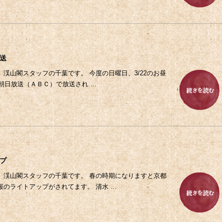
9
送
、渓山閣スタッフの千葉です。 今度の日曜日、3/22のお昼
ら朝日放送（ＡＢＣ）で放送され …
8
プ
、渓山閣スタッフの千葉です。 春の時期になりますと京都
桜のライトアップがされてます。 清水 …