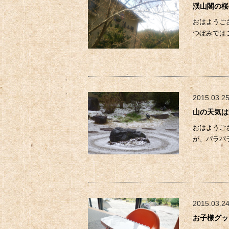
渓山閣の桜
おはようご
つぼみでは
2015.03.2
山の天気は
おはようご
が、パラパ
2015.03.2
お子様グッ