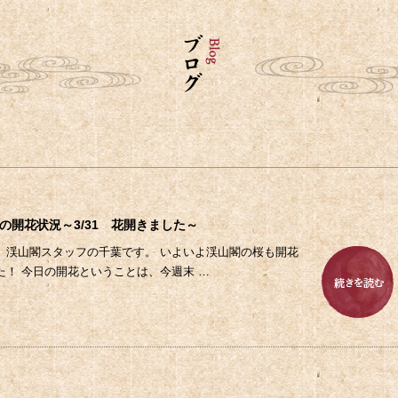
1
の開花状況～3/31 花開きました～
、渓山閣スタッフの千葉です。 いよいよ渓山閣の桜も開花
た！ 今日の開花ということは、今週末 …
8