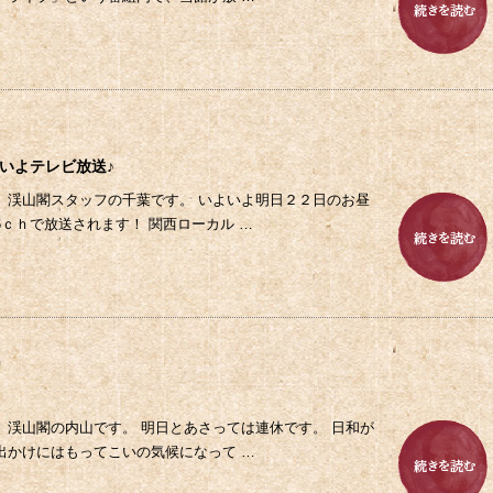
1
いよテレビ放送♪
、渓山閣スタッフの千葉です。 いよいよ明日２２日のお昼
6ｃｈで放送されます！ 関西ローカル …
0
、渓山閣の内山です。 明日とあさっては連休です。 日和が
出かけにはもってこいの気候になって …