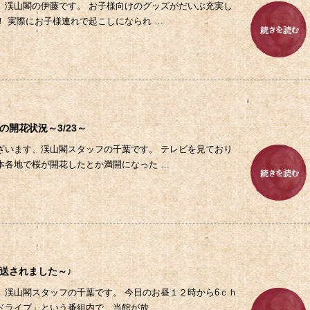
、渓山閣の伊藤です。 お子様向けのグッズがだいぶ充実し
！ 実際にお子様連れで起こしになられ …
3
の開花状況～3/23～
ざいます、渓山閣スタッフの千葉です。 テレビを見ており
本各地で桜が開花したとか満開になった …
2
送されました～♪
、渓山閣スタッフの千葉です。 今日のお昼１２時から6ｃｈ
ドライブ」という番組内で、当館が放 …